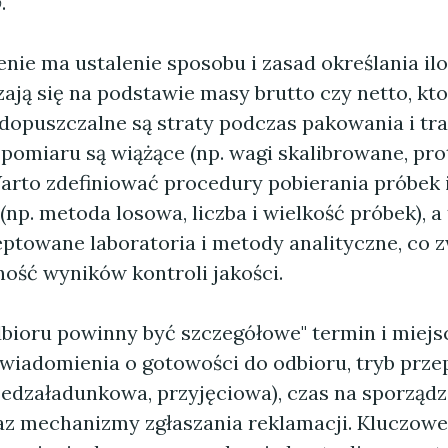
w
.
ie ma ustalenie sposobu i zasad określania ilo
zają się na podstawie masy brutto czy netto, k
e dopuszczalne są straty podczas pakowania i tr
 pomiaru są wiążące (np. wagi skalibrowane, pro
arto zdefiniować procedury pobierania próbek 
(np. metoda losowa, liczba i wielkość próbek), a
ptowane laboratoria i metody analityczne, co 
ość wyników kontroli jakości.
bioru powinny być szczegółowe" termin i miejs
wiadomienia o gotowości do odbioru, tryb prz
rzedzaładunkowa, przyjęciowa), czas na sporząd
az mechanizmy zgłaszania reklamacji. Kluczowe