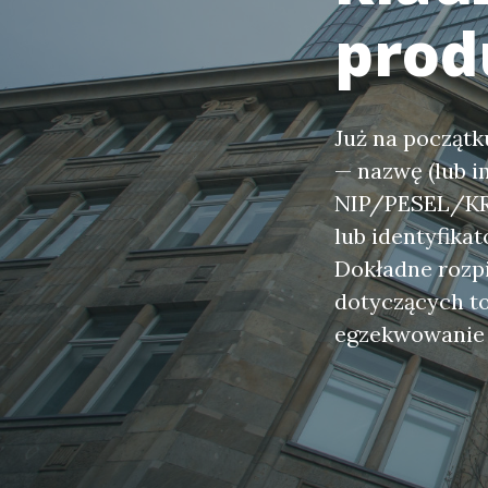
prod
Już na początk
— nazwę (lub i
NIP/PESEL/KRS
lub identyfika
Dokładne rozpi
dotyczących to
egzekwowanie 