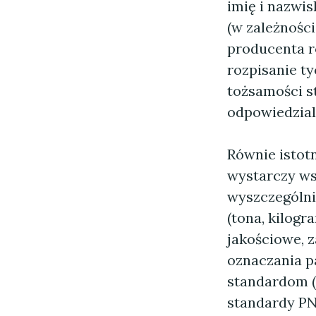
imię i nazwi
(w zależnośc
producenta r
rozpisanie t
tożsamości s
odpowiedzial
Równie istot
wystarczy ws
wyszczególni
(tona, kilogr
jakościowe, 
oznaczania pa
standardom (n
standardy PN