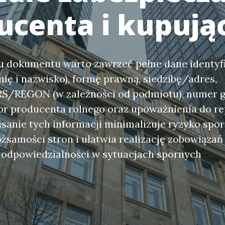
ucenta i kupują
u dokumentu warto zawrzeć pełne dane identyf
mię i nazwisko), formę prawną, siedzibę/adres,
/REGON (w zależności od podmiotu), numer 
tor producenta rolnego oraz upoważnienia do re
sanie tych informacji minimalizuje ryzyko spo
żsamości stron i ułatwia realizację zobowiązań
odpowiedzialności w sytuacjach spornych