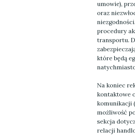
umowie), prz
oraz niezwło
niezgodności.
procedury akc
transportu. 
zabezpieczaj
które będą e
natychmiast
Na koniec re
kontaktowe o
komunikacji 
możliwość po
sekcja dotyc
relacji handl