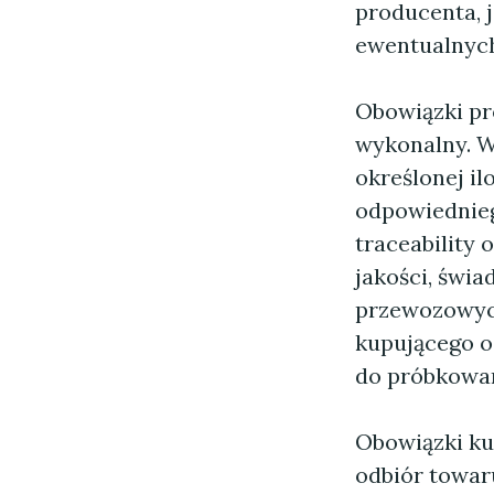
producenta, j
ewentualnych
Obowiązki pr
wykonalny. W
określonej il
odpowiednieg
traceability
jakości, świ
przewozowych
kupującego o
do próbkowan
Obowiązki ku
odbiór towar