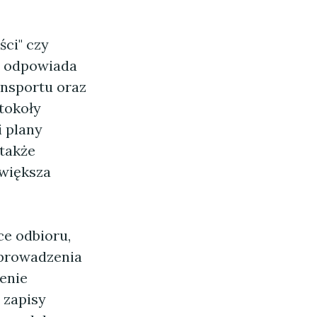
ści" czy
to odpowiada
ansportu oraz
tokoły
i plany
 także
zwiększa
ce odbioru,
eprowadzenia
zenie
 zapisy