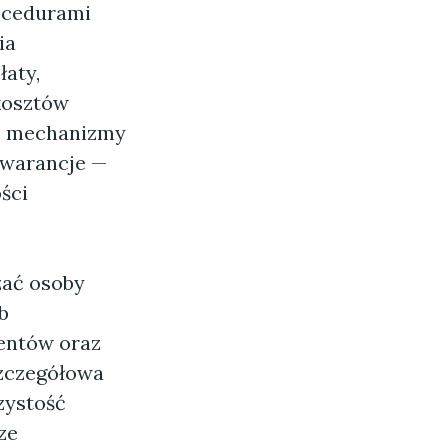
ocedurami
ia
łaty,
 kosztów
eć mechanizmy
gwarancje —
ści
zać osoby
b
mentów oraz
szczegółowa
zystość
ze