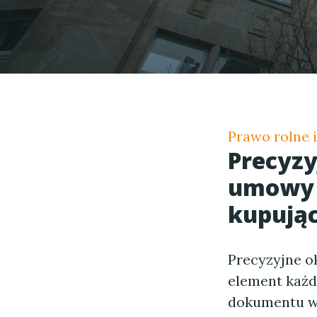
Prawo rolne 
Precyzy
umowy 
kupują
Precyzyjne o
element każ
dokumentu wa