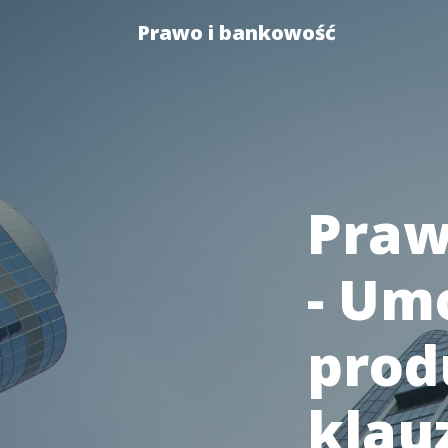
Prawo i bankowość
Praw
- Um
prod
klau