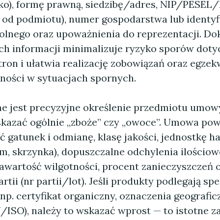
sko), formę prawną, siedzibę/adres, NIP/PES
i od podmiotu), numer gospodarstwa lub identyf
olnego oraz upoważnienia do reprezentacji. Do
ych informacji minimalizuje ryzyko sporów dot
tron i ułatwia realizację zobowiązań oraz egze
ności w sytuacjach spornych.
ne jest precyzyjne określenie przedmiotu umow
kazać ogólnie „zboże” czy „owoce”. Umowa po
ć gatunek i odmianę, klasę jakości, jednostkę 
am, skrzynka), dopuszczalne odchylenia ilościow
zawartość wilgotności, procent zanieczyszczeń 
rtii (nr partii/lot). Jeśli produkty podlegają sp
p. certyfikat organiczny, oznaczenia geografic
/ISO), należy to wskazać wprost — to istotne z