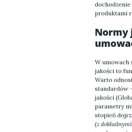
dochodzenie 
produktami r
Normy j
umowac
W umowach s
jakości to fu
Warto odnosi
standardów —
jakości (Glo
parametry mi
stopień dojrz
(z dokładnymi