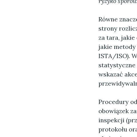
ryzyko sporó
Równe znaczen
strony rozlic
za tara, jaki
jakie metody
ISTA/ISO). W
statystyczne 
wskazać akce
przewidywaln
Procedury od
obowiązek za
inspekcji (p
protokołu or