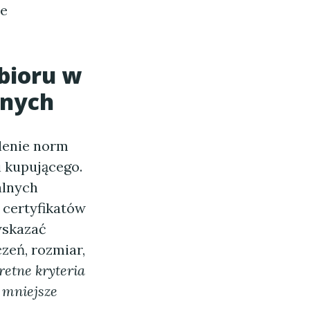
ie
dbioru w
lnych
lenie norm
i kupującego.
alnych
 certyfikatów
wskazać
zeń, rozmiar,
retne kryteria
 mniejsze