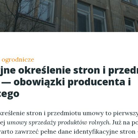
i ogrodnicze
jne określenie stron i prze
— obowiązki producenta i
cego
kreślenie stron i przedmiotu umowy to pierwsz
dej
umowy sprzedaży produktów rolnych
. Już na p
rto zawrzeć pełne dane identyfikacyjne stron 