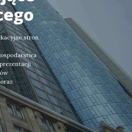
cego
ikacyjne stron
gospodarstwa
prezentacji
rów
 oraz