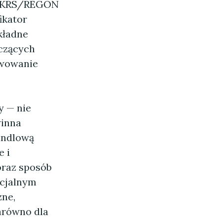
EL/KRS/REGON
ikator
kładne
yczących
kwowanie
y — nie
winna
handlową
e i
oraz sposób
ecjalnym
zne,
arówno dla