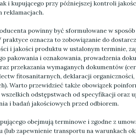
ak i kupującego przy późniejszej kontroli jakości
 reklamacjach.
oducenta powinny być sformułowane w sposób 
 praktyce oznacza to zobowiązanie do dostarc
ości i jakości produktu w ustalonym terminie, z
o pakowania i oznakowania, prowadzenia dok
 oraz przekazania wymaganych dokumentów (cer
adectw fitosanitarnych, deklaracji organicznośc
). Warto przewidzieć także obowiązek poinfo
 wszelkich odstępstwach od specyfikacji oraz 
ia i badań jakościowych przed odbiorem.
pującego obejmują terminowe i zgodne z umową
u (lub zapewnienie transportu na warunkach o