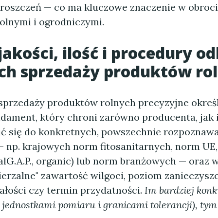
roszczeń — co ma kluczowe znaczenie w obroc
olnymi i ogrodniczymi.
akości, ilość i procedury o
h sprzedaży produktów ro
przedaży produktów rolnych precyzyjne okreś
ndament, który chroni zarówno producenta, jak 
ć się do konkretnych, powszechnie rozpoznaw
 np. krajowych norm fitosanitarnych, norm UE,
balG.A.P., organic) lub norm branżowych — oraz 
erzalne" zawartość wilgoci, poziom zanieczyszc
ałości czy termin przydatności.
Im bardziej konk
 jednostkami pomiaru i granicami tolerancji), tym