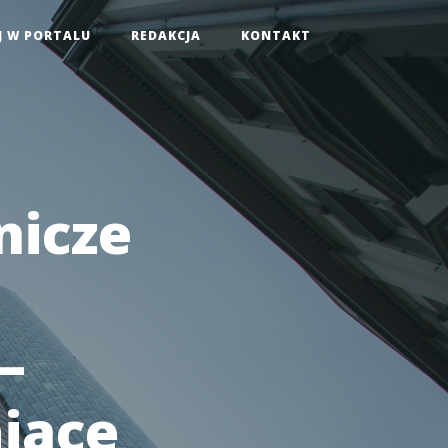
J W PORTALU
REDAKCJA
KONTAKT
nicze
—
ające