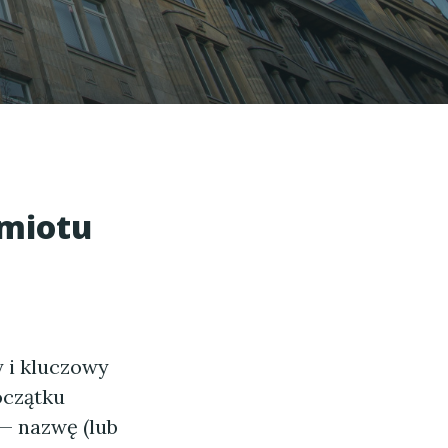
dmiotu
y i kluczowy
oczątku
— nazwę (lub