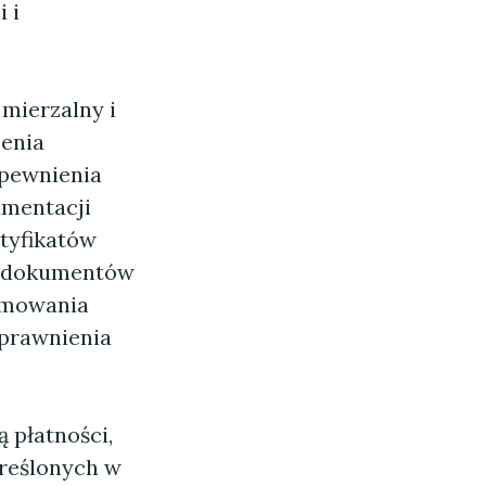
 i
mierzalny i
zenia
apewnienia
umentacji
tyfikatów
i, dokumentów
rmowania
uprawnienia
 płatności,
kreślonych w