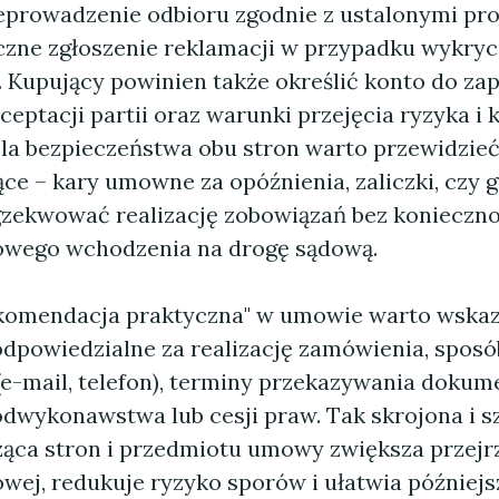
eprowadzenie odbioru zgodnie z ustalonymi pr
czne zgłoszenie reklamacji w przypadku wykryc
 Kupujący powinien także określić konto do zap
eptacji partii oraz warunki przejęcia ryzyka i
Dla bezpieczeństwa obu stron warto przewidzi
ące – kary umowne za opóźnienia, zaliczki, czy 
gzekwować realizację zobowiązań bez konieczno
owego wchodzenia na drogę sądową.
komendacja praktyczna" w umowie warto wska
dpowiedzialne za realizację zamówienia, sposó
(e-mail, telefon), terminy przekazywania doku
dwykonawstwa lub cesji praw. Tak skrojona i 
ząca stron i przedmiotu umowy zwiększa przejr
owej, redukuje ryzyko sporów i ułatwia późniejs