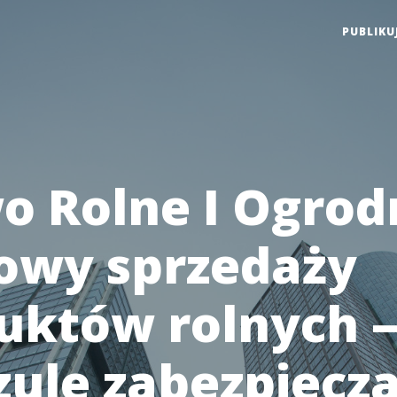
PUBLIKU
o Rolne I Ogrod
owy sprzedaży
uktów rolnych 
zule zabezpiecz