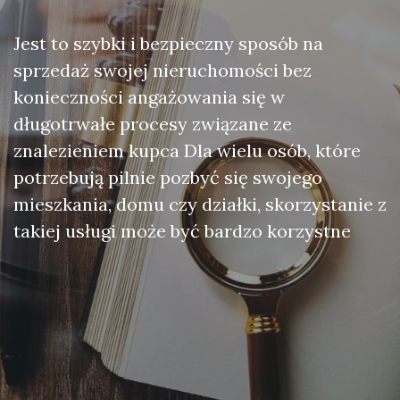
Jest to szybki i bezpieczny sposób na
sprzedaż swojej nieruchomości bez
konieczności angażowania się w
długotrwałe procesy związane ze
znalezieniem kupca Dla wielu osób, które
potrzebują pilnie pozbyć się swojego
mieszkania, domu czy działki, skorzystanie z
takiej usługi może być bardzo korzystne